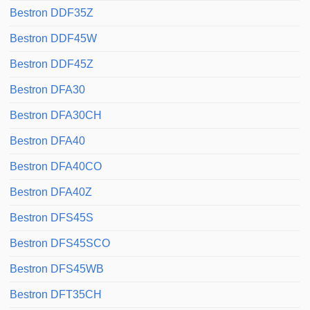
Bestron DDF35Z
Bestron DDF45W
Bestron DDF45Z
Bestron DFA30
Bestron DFA30CH
Bestron DFA40
Bestron DFA40CO
Bestron DFA40Z
Bestron DFS45S
Bestron DFS45SCO
Bestron DFS45WB
Bestron DFT35CH