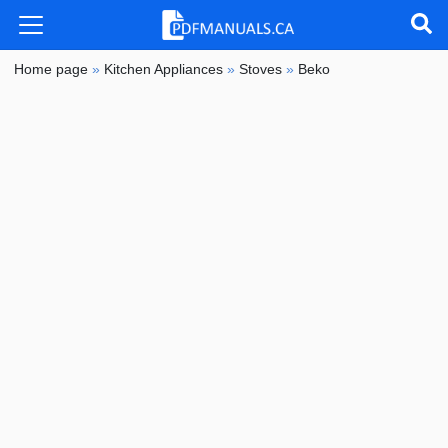
Home page
»
Kitchen Appliances
»
Stoves
»
Beko