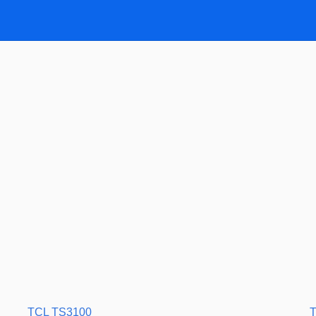
TCL TS3100
T